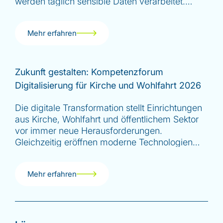
werden täglich sensible Daten verarbeitet.
Doch was bedeutet Cybersicherheit im Umfeld
kirchlicher, diakonischer und caritativer
Mehr erfahren
Einrichtungen, in denen täglich hochsensible
Daten verarbeitet werden? IT-Sicherheit…
Zukunft gestalten: Kompetenzforum
Digitalisierung für Kirche und Wohlfahrt 2026
Die digitale Transformation stellt Einrichtungen
aus Kirche, Wohlfahrt und öffentlichem Sektor
vor immer neue Herausforderungen.
Gleichzeitig eröffnen moderne Technologien
völlig neue Möglichkeiten, Prozesse zu
vereinfachen, Sicherheit zu erhöhen und
Mehr erfahren
Ressourcen gezielt einzusetzen. Genau hier
setzt das neue Kompetenzforum Digitalisierung
für…