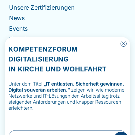
Unsere Zertifizierungen
News
Events
Kontakt
KOMPETENZFORUM
Impressum
DIGITALISIERUNG
Datenschutzerklärung
IN KIRCHE UND WOHLFAHRT
Hinweisgebermeldesystem
Unter dem Titel
„IT
entlasten. Sicherheit gewinnen.
Digital souverän arbeiten.“
zeigen wir, wie moderne
Netzwerke und IT-Lösungen den Arbeitsalltag trotz
steigender Anforderungen und knapper Ressourcen
erleichtern.
© 2026 Stiftung Kirchliches Rechenzentrum
Südwestdeutschland
Junkersring 10, 76344 Eggenstein-Leopoldshafen
info@krz-swd.de