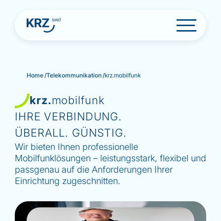
S
Home
/
Telekommunikation
/
krz.mobilfunk
k
i
p
krz.
mobilfunk
t
IHRE VERBINDUNG.
o
c
ÜBERALL. GÜNSTIG.
o
Wir bieten Ihnen professionelle
n
t
Mobilfunklösungen – leistungsstark, flexibel und
e
passgenau auf die Anforderungen Ihrer
n
Einrichtung zugeschnitten.
t