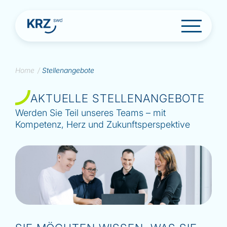
S
Home
/
Stellenangebote
k
i
AKTUELLE STELLENANGEBOTE
p
t
Werden Sie Teil unseres Teams – mit
o
Kompetenz, Herz und Zukunftsperspektive
c
o
n
t
e
n
t