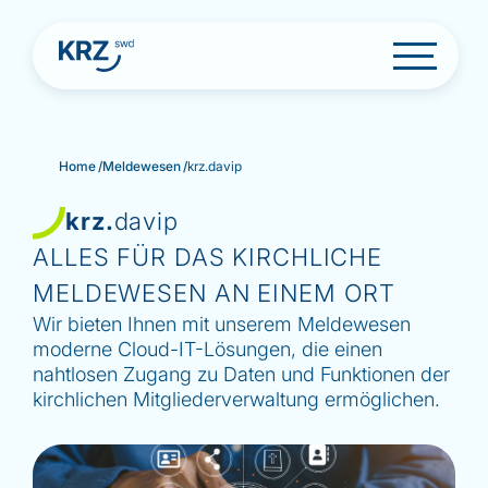
S
Home
/
Meldewesen
/
krz.davip
k
i
p
krz.
davip
t
ALLES FÜR DAS KIRCHLICHE
o
c
MELDEWESEN AN EINEM ORT
o
Wir bieten Ihnen mit unserem Meldewesen
n
t
moderne Cloud-IT-Lösungen, die einen
e
nahtlosen Zugang zu Daten und Funktionen der
n
kirchlichen Mitgliederverwaltung ermöglichen.
t