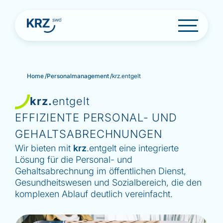
S
Home
/
Personalmanagement
/
krz.entgelt
k
i
p
krz.
entgelt
t
EFFIZIENTE PERSONAL- UND
o
c
GEHALTSABRECHNUNGEN
o
Wir bieten mit
krz
.entgelt eine integrierte
n
t
Lösung für die Personal- und
e
Gehaltsabrechnung im öffentlichen Dienst,
n
Gesundheitswesen und Sozialbereich, die den
t
komplexen Ablauf deutlich vereinfacht.