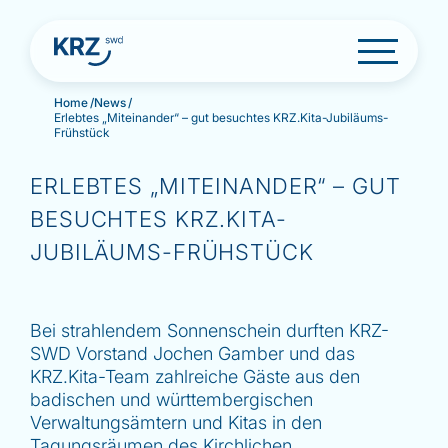
S
Home
/
News
/
k
Erlebtes „Miteinander“ – gut besuchtes KRZ.Kita-Jubiläums-
i
Frühstück
p
t
ERLEBTES „MITEINANDER“ – GUT
o
c
BESUCHTES KRZ.KITA-
o
n
JUBILÄUMS-FRÜHSTÜCK
t
e
n
t
Bei strahlendem Sonnenschein durften KRZ-
SWD Vorstand Jochen Gamber und das
KRZ.Kita-Team zahlreiche Gäste aus den
badischen und württembergischen
Verwaltungsämtern und Kitas in den
Tagungsräumen des Kirchlichen