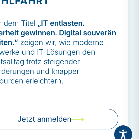
HLFAHRT
ber uns
nsere Zertifizierungen
r dem Titel
„IT
entlasten.
ews
erheit gewinnen. Digital souverän
vents
iten.“
zeigen wir, wie moderne
werke und IT-Lösungen den
ontakt
tsalltag trotz steigender
mpressum
rderungen und knapper
atenschutzerklärung
ourcen erleichtern.
inweisgebermeldesystem
Jetzt anmelden