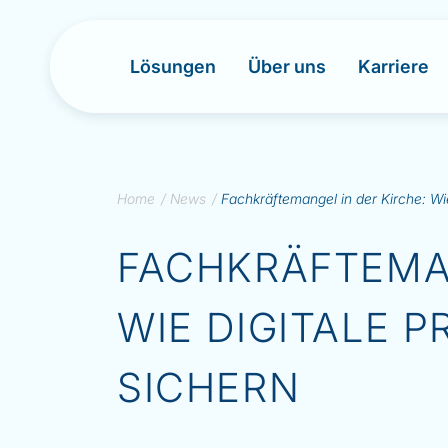
Lösungen
Über uns
Karriere
S
Home
/
News
/
Fachkräftemangel in der Kirche: Wi
k
i
FACHKRÄFTEMAN
p
t
o
WIE DIGITALE 
c
o
n
SICHERN
t
e
n
t