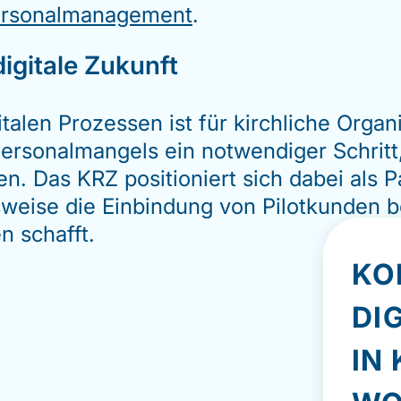
Personalmanagement
.
digitale Zukunft
italen Prozessen ist für kirchliche Orga
Personalmangels ein notwendiger Schritt,
iben. Das KRZ positioniert sich dabei als
sweise die Einbindung von Pilotkunden b
 schafft.
KO
DI
IN