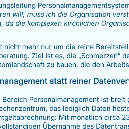
eilungsleitung Personalmanagementsyste
eren will, muss ich die Organisation vers
 da die komplexen kirchlichen Organisat
t nicht mehr nur um die reine Bereitste
eratung. Ziel ist es, die „Schmerzen“ 
emlandschaft zu bauen, die den Arbeitsal
management statt reiner Datenve
 Bereich Personalmanagement ist breit g
Rechenzentrum, das lediglich Daten hoste
ntgeltabrechnung: Mit monatlich circa 23
 vollständigen Übernahme des Datentran