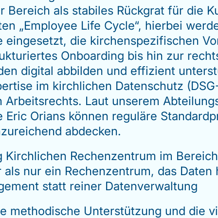
 Bereich als stabiles Rückgrat für die 
ten „Employee Life Cycle“, hierbei wer
ingesetzt, die kirchenspezifischen V
ukturiertes Onboarding bis hin zur recht
n digital abbilden und effizient unters
 Expertise im kirchlichen Datenschutz (D
Arbeitsrechts. Laut unserem Abteilungsl
ric Orians können reguläre Standardp
unzureichend abdecken.
ng Kirchlichen Rechenzentrum im Bereic
 als nur ein Rechenzentrum, das Daten ho
gement statt reiner Datenverwaltung
e methodische Unterstützung und die vie