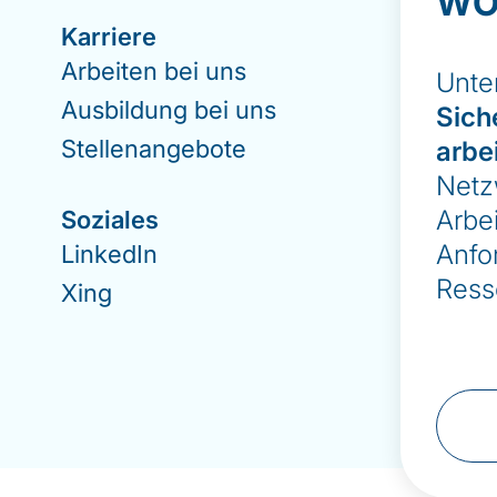
WO
Karriere
Ü
Arbeiten bei uns
U
Unte
Ausbildung bei uns
N
Sich
Stellenangebote
E
arbe
Netz
K
Arbei
Soziales
I
Anfo
LinkedIn
D
Ress
Xing
H