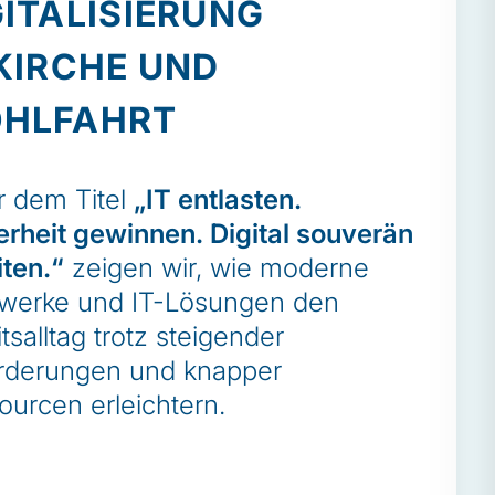
GITALISIERUNG
 KIRCHE UND
HLFAHRT
ber uns
nsere Zertifizierungen
r dem Titel
„IT
entlasten.
ews
erheit gewinnen. Digital souverän
vents
iten.“
zeigen wir, wie moderne
werke und IT-Lösungen den
ontakt
tsalltag trotz steigender
mpressum
rderungen und knapper
atenschutzerklärung
ourcen erleichtern.
inweisgebermeldesystem