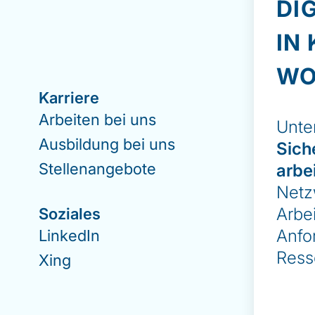
DI
IN
WO
Karriere
Ü
Arbeiten bei uns
U
Unte
Ausbildung bei uns
N
Sich
Stellenangebote
E
arbe
Netz
K
Arbei
Soziales
I
Anfo
LinkedIn
D
Ress
Xing
H