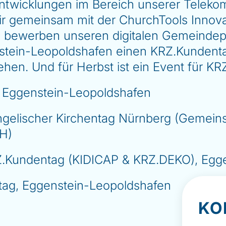
e Entwicklungen im Bereich unserer Telek
 wir gemeinsam mit der ChurchTools Inn
d bewerben unseren digitalen Gemeindep
enstein-Leopoldshafen einen KRZ.Kunden
n. Und für Herbst ist ein Event für KRZ
, Eggenstein-Leopoldshafen
ngelischer Kirchentag Nürnberg (Gemeins
H)
RZ.Kundentag (KIDICAP & KRZ.DEKO), Egg
vtag, Eggenstein-Leopoldshafen
KO