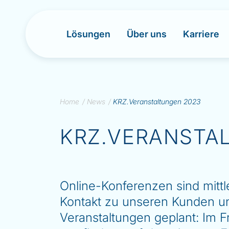
Lösungen
Über uns
Karriere
S
Home
/
News
/
KRZ.Veranstaltungen 2023
k
i
KRZ.VERANSTA
p
t
o
c
o
n
Online-Konferenzen sind mittl
t
Kontakt zu unseren Kunden un
e
n
Veranstaltungen geplant: Im F
t