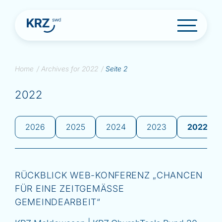
S
Home
/
Archives for 2022
/
Seite 2
k
i
2022
p
t
o
2026
2025
2024
2023
2022
c
o
n
t
e
RÜCKBLICK WEB-KONFERENZ „CHANCEN
n
t
FÜR EINE ZEITGEMÄSSE G
EMEINDEARBEIT“