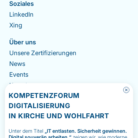
Soziales
LinkedIn
Xing
Über uns
Unsere Zertifizierungen
News
Events
Kontakt
KOMPETENZFORUM
Impressum
DIGITALISIERUNG
Datenschutzerklärung
IN KIRCHE UND WOHLFAHRT
Hinweisgebermeldesystem
Unter dem Titel
„IT
entlasten. Sicherheit gewinnen.
Digital souverän arbeiten.“
zeigen wir, wie moderne